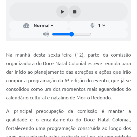
Acesso Rápido
Editais
Carta de Serviços
Arquivos para Download
Na manhã desta sexta-feira (12), parte da comissão
Galeria de Vídeos
organizadora do Doce Natal Colonial esteve reunida para
dar início ao planejamento das atrações e ações que irão
Projetos
compor a programação da 6ª edição do evento, que já se
Links
consolidou como um dos momentos mais aguardados do
R.H
calendário cultural e natalino de Morro Redondo.
Telefones Úteis
A principal preocupação da comissão é manter a
qualidade e o encantamento do Doce Natal Colonial,
SIC
fortalecendo uma programação construída ao longo dos
anos, marcada pela valorização da cultura, da comunidade