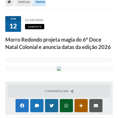
Notícias
Notícia
Secretarias
Setores da Saúde
JUN
12 JUN 2026
12
Notícias
GABINETE
Serviços Online
Morro Redondo projeta magia do 6º Doce
Contato
Natal Colonial e anuncia datas da edição 2026
Contas Públicas
Serviço de Inspeção Municipal - SIM
Contratos
Esportes
COMPARTILHAR
Ouvidoria
Transparência
Agenda