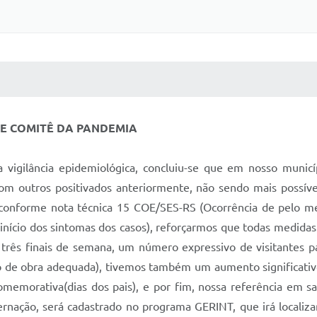
 MÍDIAS
RECEBA NOTÍCIAS
 E COMITÊ DA PANDEMIA
igilância epidemiológica, concluiu-se que em nosso municí
om outros positivados anteriormente, não sendo mais possíve
 conforme nota técnica 15 COE/SES-RS (Ocorrência de pelo me
 início dos sintomas dos casos), reforçarmos que todas medida
os três finais de semana, um número expressivo de visitantes 
 mão de obra adequada), tivemos também um aumento significati
emorativa(dias dos pais), e por fim, nossa referência em saú
ernação, será cadastrado no programa GERINT, que irá locali