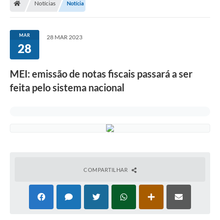
Notícias
Notícia
Secretarias
Setores da Saúde
MAR
28 MAR 2023
28
Notícias
Serviços Online
MEI: emissão de notas fiscais passará a ser
Contato
feita pelo sistema nacional
Contas Públicas
Serviço de Inspeção Municipal - SIM
Contratos
Esportes
COMPARTILHAR
Ouvidoria
Transparência
Agenda