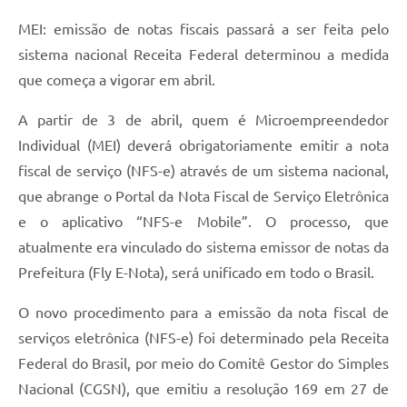
MEI: emissão de notas fiscais passará a ser feita pelo
Acesso Rápido
sistema nacional Receita Federal determinou a medida
Editais
que começa a vigorar em abril.
Carta de Serviços
A partir de 3 de abril, quem é Microempreendedor
Arquivos para Download
Individual (MEI) deverá obrigatoriamente emitir a nota
fiscal de serviço (NFS-e) através de um sistema nacional,
Galeria de Vídeos
que abrange o Portal da Nota Fiscal de Serviço Eletrônica
Projetos
e o aplicativo “NFS-e Mobile”. O processo, que
atualmente era vinculado do sistema emissor de notas da
Links
Prefeitura (Fly E-Nota), será unificado em todo o Brasil.
R.H
O novo procedimento para a emissão da nota fiscal de
Telefones Úteis
serviços eletrônica (NFS-e) foi determinado pela Receita
SIC
Federal do Brasil, por meio do Comitê Gestor do Simples
Nacional (CGSN), que emitiu a resolução 169 em 27 de