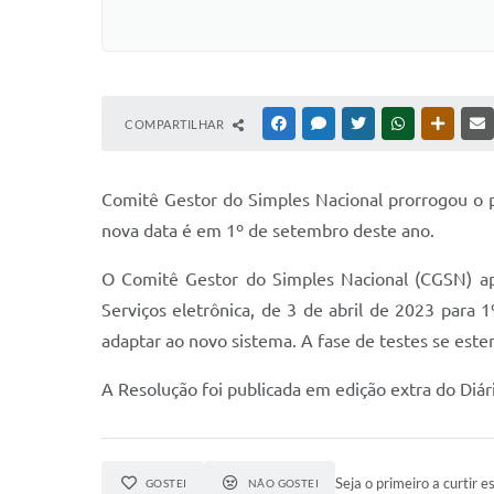
COMPARTILHAR
FACEBOOK
MESSENGER
TWITTER
WHATSAPP
OUTRAS
Comitê Gestor do Simples Nacional prorrogou o pr
nova data é em 1º de setembro deste ano.
O Comitê Gestor do Simples Nacional (CGSN) ap
Serviços eletrônica, de 3 de abril de 2023 para
adaptar ao novo sistema. A fase de testes se este
A Resolução foi publicada em edição extra do Diári
Seja o primeiro a curtir es
GOSTEI
NÃO GOSTEI