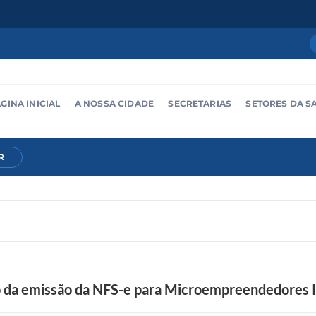
GINA INICIAL
A NOSSA CIDADE
SECRETARIAS
SETORES DA S
R
ão da emissão da NFS-e para Microempreendedores I