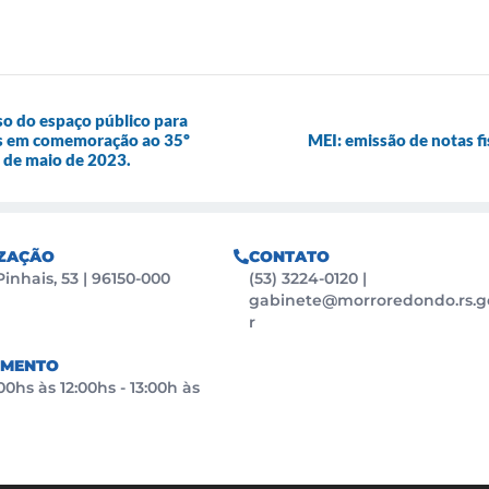
so do espaço público para
es em comemoração ao 35º
MEI: emissão de notas fi
4 de maio de 2023.
ZAÇÃO
CONTATO
Pinhais, 53 | 96150-000
(53) 3224-0120
|
gabinete@morroredondo.rs.g
r
IMENTO
0hs às 12:00hs - 13:00h às