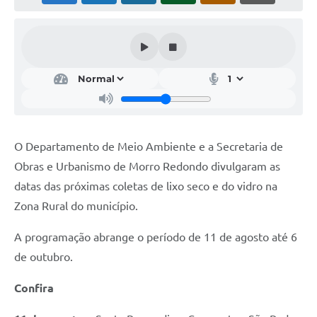
Acesso Rápido
Editais
Carta de Serviços
Arquivos para Download
Galeria de Vídeos
O Departamento de Meio Ambiente e a Secretaria de
Obras e Urbanismo de Morro Redondo divulgaram as
Projetos
datas das próximas coletas de lixo seco e do vidro na
Links
Zona Rural do município.
R.H
A programação abrange o período de 11 de agosto até 6
Telefones Úteis
de outubro.
SIC
Confira