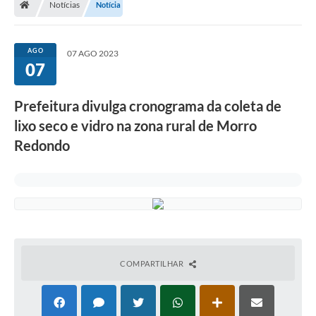
Notícias
Notícia
Secretarias
Setores da Saúde
AGO
07 AGO 2023
07
Notícias
Serviços Online
Prefeitura divulga cronograma da coleta de
Contato
lixo seco e vidro na zona rural de Morro
Redondo
Contas Públicas
Serviço de Inspeção Municipal - SIM
Contratos
Esportes
Ouvidoria
COMPARTILHAR
Transparência
Agenda