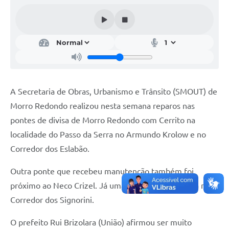
Acesso Rápido
Editais
Carta de Serviços
Arquivos para Download
A Secretaria de Obras, Urbanismo e Trânsito (SMOUT) de
Galeria de Vídeos
Morro Redondo realizou nesta semana reparos nas
pontes de divisa de Morro Redondo com Cerrito na
Projetos
localidade do Passo da Serra no Armundo Krolow e no
Links
Corredor dos Eslabão.
R.H
Outra ponte que recebeu manutenção também foi
Telefones Úteis
próximo ao Neco Crizel. Já uma ponte nova foi feita no
Corredor dos Signorini.
SIC
O prefeito Rui Brizolara (União) afirmou ser muito