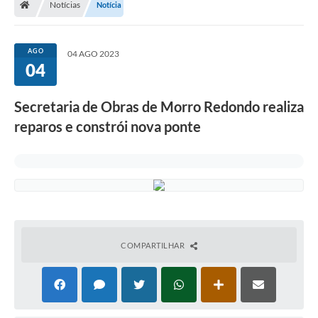
Notícias
Notícia
Secretarias
Setores da Saúde
AGO
04 AGO 2023
04
Notícias
Serviços Online
Secretaria de Obras de Morro Redondo realiza
Contato
reparos e constrói nova ponte
Contas Públicas
Serviço de Inspeção Municipal - SIM
Contratos
Esportes
COMPARTILHAR
Ouvidoria
Transparência
Agenda