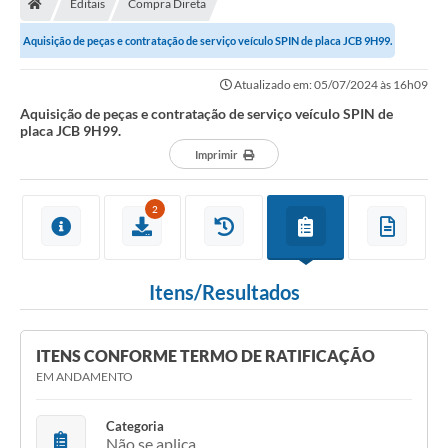
Editais
Compra Direta
Secretarias
Aquisição de peças e contratação de serviço veículo SPIN de placa JCB 9H99.
Setores da Saúde
Atualizado em: 05/07/2024 às 16h09
Notícias
Aquisição de peças e contratação de serviço veículo SPIN de
placa JCB 9H99.
Serviços Online
Imprimir
Contato
2
Contas Públicas
Serviço de Inspeção Municipal - SIM
Itens/Resultados
Contratos
Esportes
ITENS CONFORME TERMO DE RATIFICAÇÃO
Ouvidoria
EM ANDAMENTO
Transparência
Categoria
Não se aplica
Agenda