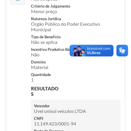
Critério de Julgamento
Menor preço
Acesso Rápido
Natureza Jurídica
Editais
Órgão Público do Poder Executivo
Municipal
Carta de Serviços
Tipo de Benefício
Não se aplica
Arquivos para Download
Incentivo Produtivo Básico
Não
Galeria de Vídeos
Domínio
Material
Projetos
Quantidade
1
Links
RESULTADO
R.H
S
Telefones Úteis
Vencedor
Uvel unisul veículos LTDA
SIC
CNPJ
11.149.423/0001-94