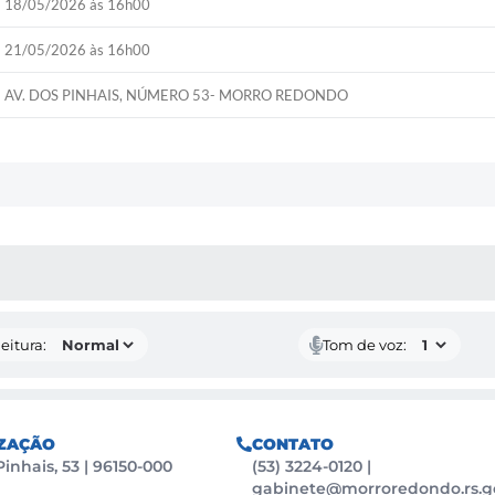
18/05/2026 às 16h00
21/05/2026 às 16h00
AV. DOS PINHAIS, NÚMERO 53- MORRO REDONDO
 MÍDIAS
eitura:
Tom de voz:
ZAÇÃO
CONTATO
Pinhais, 53 | 96150-000
(53) 3224-0120
|
gabinete@morroredondo.rs.g