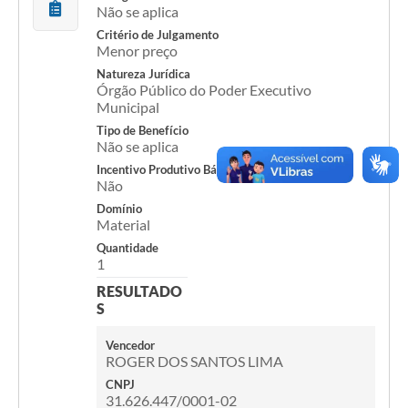
Não se aplica
Acesso Rápido
Critério de Julgamento
Menor preço
Editais
Natureza Jurídica
Órgão Público do Poder Executivo
Municipal
Carta de Serviços
Tipo de Benefício
Arquivos para Download
Não se aplica
Incentivo Produtivo Básico
Galeria de Vídeos
Não
Domínio
Projetos
Material
Quantidade
Links
1
R.H
RESULTADO
S
Telefones Úteis
Vencedor
SIC
ROGER DOS SANTOS LIMA
CNPJ
31.626.447/0001-02