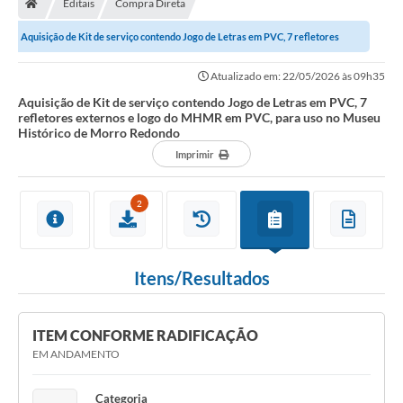
Editais
Compra Direta
Secretarias
Aquisição de Kit de serviço contendo Jogo de Letras em PVC, 7 refletores
Setores da Saúde
externos e logo do MHMR em PVC, para...
Atualizado em: 22/05/2026 às 09h35
Notícias
Aquisição de Kit de serviço contendo Jogo de Letras em PVC, 7
refletores externos e logo do MHMR em PVC, para uso no Museu
Serviços Online
Histórico de Morro Redondo
Contato
Imprimir
Contas Públicas
2
Serviço de Inspeção Municipal - SIM
Contratos
Itens/Resultados
Esportes
Ouvidoria
ITEM CONFORME RADIFICAÇÃO
EM ANDAMENTO
Transparência
Categoria
Agenda