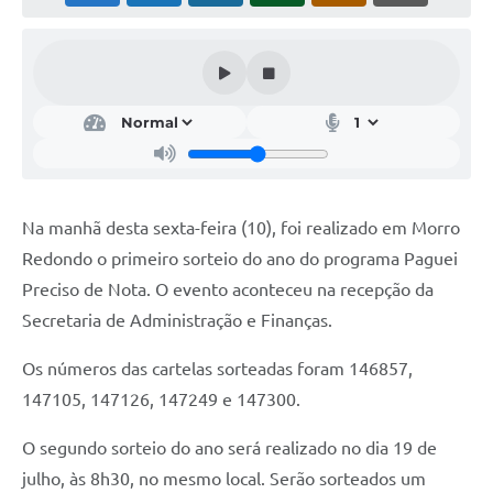
Acesso Rápido
Editais
Carta de Serviços
Arquivos para Download
Galeria de Vídeos
Na manhã desta sexta-feira (10), foi realizado em Morro
Redondo o primeiro sorteio do ano do programa Paguei
Projetos
Preciso de Nota. O evento aconteceu na recepção da
Links
Secretaria de Administração e Finanças.
R.H
Os números das cartelas sorteadas foram 146857,
Telefones Úteis
147105, 147126, 147249 e 147300.
SIC
O segundo sorteio do ano será realizado no dia 19 de
julho, às 8h30, no mesmo local. Serão sorteados um