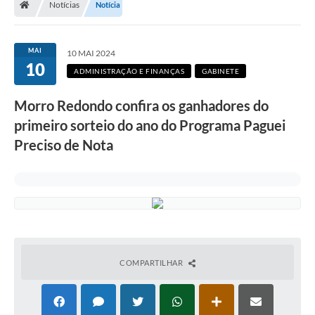
Notícias
Notícia
Secretarias
Setores da Saúde
MAI
10 MAI 2024
10
Notícias
ADMINISTRAÇÃO E FINANÇAS
GABINETE
Serviços Online
Morro Redondo confira os ganhadores do
Contato
primeiro sorteio do ano do Programa Paguei
Preciso de Nota
Contas Públicas
Serviço de Inspeção Municipal - SIM
Contratos
Esportes
Ouvidoria
COMPARTILHAR
Transparência
Agenda