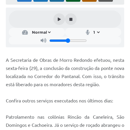
Acesso Rápido
Editais
Carta de Serviços
Arquivos para Download
Galeria de Vídeos
A Secretaria de Obras de Morro Redondo efetuou, nesta
sexta-feira (29), a conclusão da construção da ponte nova
Projetos
localizada no Corredor do Pantanal. Com isso, o trânsito
Links
está liberado para os moradores desta região.
R.H
Confira outros serviços executados nos últimos dias:
Telefones Úteis
SIC
Patrolamento nas colônias Rincão da Caneleira, São
Domingos e Cachoeira. Já o serviço de roçado abrangeu o