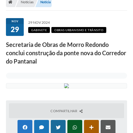
Notícias
Notícia
Secretarias
Setores da Saúde
NOV
29 NOV 2024
29
Notícias
GABINETE
OBRAS URBANISMO E TRÂNSITO
Serviços Online
Secretaria de Obras de Morro Redondo
Contato
conclui construção da ponte nova do Corredor
do Pantanal
Contas Públicas
Serviço de Inspeção Municipal - SIM
Contratos
Esportes
Ouvidoria
COMPARTILHAR
Transparência
Agenda