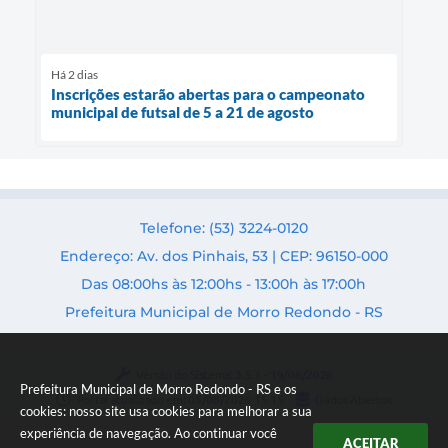
Há 2 dias
Inscrições estarão abertas para o campeonato
municipal de futsal de 5 a 21 de agosto
Telefone: (53) 3224-0120
Endereço: Av. dos Pinhais, 53 | CEP: 96150-000
Das 08:00hs às 12:00hs - 13:00h às 17:00h
Prefeitura Municipal de Morro Redondo - RS
Versão do Sistema:
3.5.3 - 19/06/2026
Prefeitura Municipal de Morro Redondo - RS e os
Portal atualizado em:
05/08/2026 15:15
Dados Abertos
cookies: nosso site usa cookies para melhorar a sua
experiência de navegação. Ao continuar você
ACEITAR