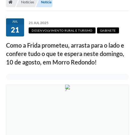
Notícias
Notícia
Secretarias
Setores da Saúde
JUL
21 JUL 2025
21
Notícias
DESENVOLVIMENTO RURAL E TURISMO
GABINETE
Serviços Online
Como a Frida prometeu, arrasta para o lado e
Contato
confere tudo o que te espera neste domingo,
10 de agosto, em Morro Redondo!
Contas Públicas
Serviço de Inspeção Municipal - SIM
Contratos
Esportes
Ouvidoria
Transparência
Agenda