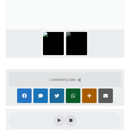
Acesso Rápido
Editais
Carta de Serviços
Arquivos para Download
Galeria de Vídeos
Projetos
Links
COMPARTILHAR
R.H
Telefones Úteis
SIC