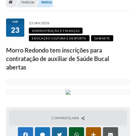
Notícias
Notícia
Secretarias
Setores da Saúde
JAN
23 JAN 2026
23
Notícias
ADMINISTRAÇÃO E FINANÇAS
EDUCAÇÃO CULTURA E DESPORTO
GABINETE
Serviços Online
Morro Redondo tem inscrições para
Contato
contratação de auxiliar de Saúde Bucal
Contas Públicas
abertas
Serviço de Inspeção Municipal - SIM
Contratos
Esportes
Ouvidoria
COMPARTILHAR
Transparência
Agenda