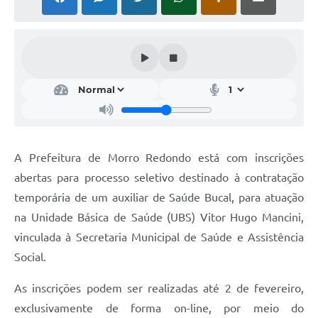
Acesso Rápido
Editais
Carta de Serviços
Arquivos para Download
Galeria de Vídeos
A Prefeitura de Morro Redondo está com inscrições
Projetos
abertas para processo seletivo destinado à contratação
Links
temporária de um auxiliar de Saúde Bucal, para atuação
na Unidade Básica de Saúde (UBS) Vitor Hugo Mancini,
R.H
vinculada à Secretaria Municipal de Saúde e Assistência
Telefones Úteis
Social.
SIC
As inscrições podem ser realizadas até 2 de fevereiro,
exclusivamente de forma on-line, por meio do