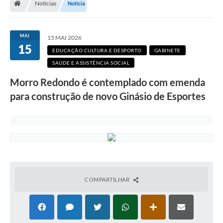
Notícias
Notícia
Secretarias
Setores da Saúde
MAI
15 MAI 2026
15
Notícias
EDUCAÇÃO CULTURA E DESPORTO
GABINETE
SAÚDE E ASSISTÊNCIA SOCIAL
Serviços Online
Morro Redondo é contemplado com emenda
Contato
para construção de novo Ginásio de Esportes
Contas Públicas
Serviço de Inspeção Municipal - SIM
Contratos
Esportes
COMPARTILHAR
Ouvidoria
Transparência
Agenda