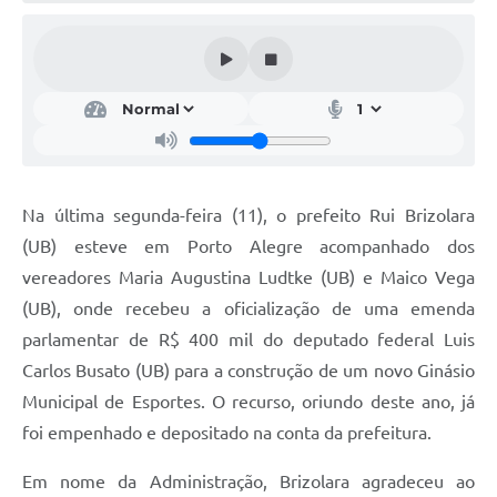
Acesso Rápido
Editais
Carta de Serviços
Arquivos para Download
Na última segunda-feira (11), o prefeito Rui Brizolara
Galeria de Vídeos
(UB) esteve em Porto Alegre acompanhado dos
Projetos
vereadores Maria Augustina Ludtke (UB) e Maico Vega
Links
(UB), onde recebeu a oficialização de uma emenda
parlamentar de R$ 400 mil do deputado federal Luis
R.H
Carlos Busato (UB) para a construção de um novo Ginásio
Telefones Úteis
Municipal de Esportes. O recurso, oriundo deste ano, já
foi empenhado e depositado na conta da prefeitura.
SIC
Em nome da Administração, Brizolara agradeceu ao