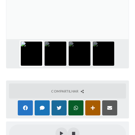
Acesso Rápido
Editais
Carta de Serviços
Arquivos para Download
Galeria de Vídeos
Projetos
Links
COMPARTILHAR
R.H
Telefones Úteis
SIC