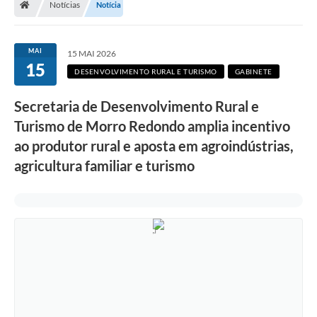
Notícias
Notícia
Secretarias
Setores da Saúde
MAI
15 MAI 2026
15
Notícias
DESENVOLVIMENTO RURAL E TURISMO
GABINETE
Serviços Online
Secretaria de Desenvolvimento Rural e
Contato
Turismo de Morro Redondo amplia incentivo
ao produtor rural e aposta em agroindústrias,
Contas Públicas
agricultura familiar e turismo
Serviço de Inspeção Municipal - SIM
Contratos
Esportes
Ouvidoria
Transparência
Agenda