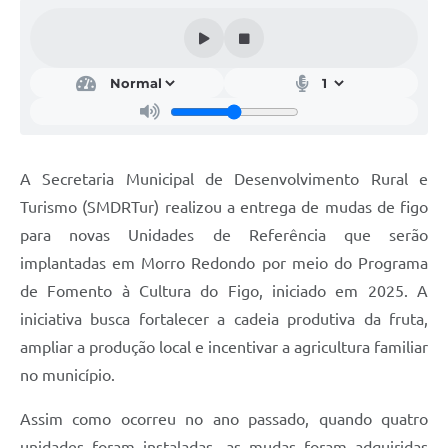
Acesso Rápido
Editais
Carta de Serviços
Arquivos para Download
A Secretaria Municipal de Desenvolvimento Rural e
Galeria de Vídeos
Turismo (SMDRTur) realizou a entrega de mudas de figo
para novas Unidades de Referência que serão
Projetos
implantadas em Morro Redondo por meio do Programa
Links
de Fomento à Cultura do Figo, iniciado em 2025. A
R.H
iniciativa busca fortalecer a cadeia produtiva da fruta,
ampliar a produção local e incentivar a agricultura familiar
Telefones Úteis
no município.
SIC
Assim como ocorreu no ano passado, quando quatro
unidades foram instaladas, as mudas foram adquiridas