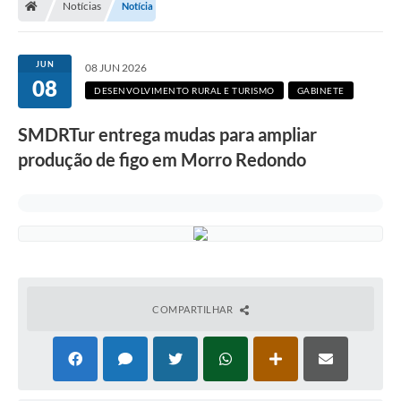
Notícias
Notícia
Secretarias
Setores da Saúde
JUN
08 JUN 2026
08
Notícias
DESENVOLVIMENTO RURAL E TURISMO
GABINETE
Serviços Online
SMDRTur entrega mudas para ampliar
Contato
produção de figo em Morro Redondo
Contas Públicas
Serviço de Inspeção Municipal - SIM
Contratos
Esportes
COMPARTILHAR
Ouvidoria
Transparência
Agenda