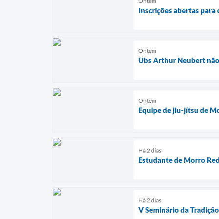
Ontem
Inscrições abertas par
Ontem
Ubs Arthur Neubert não 
Ontem
Equipe de jiu-jítsu de 
Há 2 dias
Estudante de Morro Red
Há 2 dias
V Seminário da Tradiçã