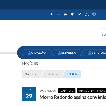
PÁ
CIDADÃO
EMPRESA
SERVIDO
Notícias
Principal
Notícias
Notícia
JUN
29 JUN 2026
GABINETE
OBRAS URBANISMO E
29
Morro Redondo assina convênio 