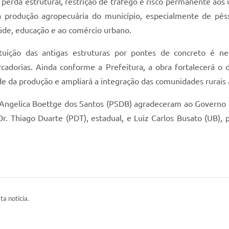
rda estrutural, restrição de tráfego e risco permanente aos u
a produção agropecuária do município, especialmente de pês
aúde, educação e ao comércio urbano.
ição das antigas estruturas por pontes de concreto é nece
adorias. Ainda conforme a Prefeitura, a obra fortalecerá o d
dade da produção e ampliará a integração das comunidades rurai
ita Angelica Boettge dos Santos (PSDB) agradeceram ao Govern
. Thiago Duarte (PDT), estadual, e Luiz Carlos Busato (UB), p
ta notícia.