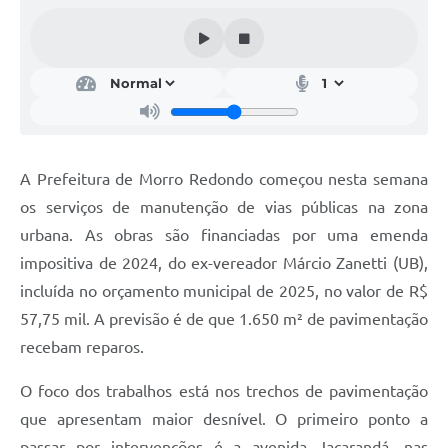
Acesso Rápido
Editais
Carta de Serviços
Arquivos para Download
A Prefeitura de Morro Redondo começou nesta semana
Galeria de Vídeos
os serviços de manutenção de vias públicas na zona
urbana. As obras são financiadas por uma emenda
Projetos
impositiva de 2024, do ex-vereador Márcio Zanetti (UB),
Links
incluída no orçamento municipal de 2025, no valor de R$
R.H
57,75 mil. A previsão é de que 1.650 m² de pavimentação
recebam reparos.
Telefones Úteis
O foco dos trabalhos está nos trechos de pavimentação
SIC
que apresentam maior desnível. O primeiro ponto a
passar por intervenções é a avenida Jacarandá, nas